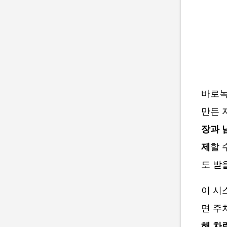
바로녹
만든 
장과 
제
할 
도 받
이 시
면 주
해 차