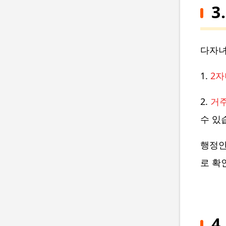
3
다자녀
1.
2자
2.
거
수 있
행정안
로 확
4