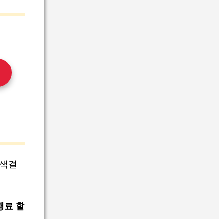
녹색결
행료 할