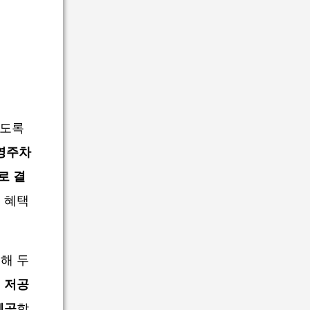
있도록
영주차
로 결
 혜택
해 두
, 저공
제공
합